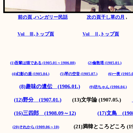
前の頁 ,ハンガリー民話
次の頁干し草の月
Vol Ⅲ,トップ頁
Vol Ⅱ,トップ頁
(1)吾輩は猫である (1905.01～1906.08)
(2)倫敦塔 (1905.01.)
(4)幻影の盾 (1905.04.)
(5)琴の空音 (1905.07.)
(6)一夜 (1905.0
(8)趣味の遺伝 (1906.01.)
(9)坊ちゃん (1906.04.)
(12)野分 (1907.01.)
(13)文学論 (1907.05.)
(16)三四郎 (1908.09～12)
(17)文鳥 (1908
(21)満韓ところどころ (19
(20)それから (1909.06～10)