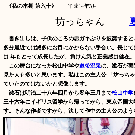
《私の本棚
第六十》
平成14年3月
「坊っちゃん｣
書き出しは、子供のころの悪ガキぶりを披露すると
多分最近では滅多にお目にかからない手合い。長じては
は 年もとって成長したが、負けん気と正義感は健在
この舞台になった松山中学や
道後温泉
は、漱石が実
見た人も多いと思います。私はこの主人公 「坊っちゃ
ていたのではないかと想像します。
漱石は明治二十八年四月から翌年三月まで
松山中学
三十六年にイギリス留学から帰ってから、東京帝国大
す。そんな作者ですから、決して作中の主人公のよう