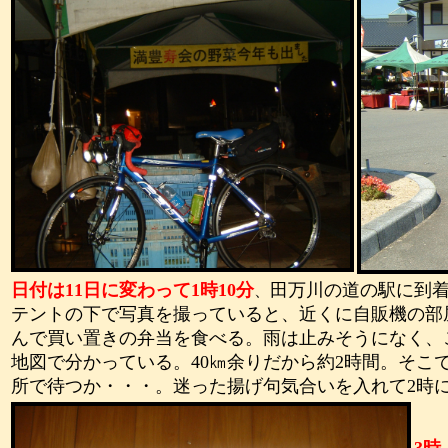
日付は
11
日に変わって
1
時
10
分
田万川の道の駅に到
、
テントの下で写真を撮っていると、近くに自販機の部
んで買い置きの弁当を食べる。雨は止みそうになく、
地図で分かっている。
40
㎞余りだから約
2
時間。そこ
所で待つか・・・。迷った揚げ句気合いを入れて
2
時