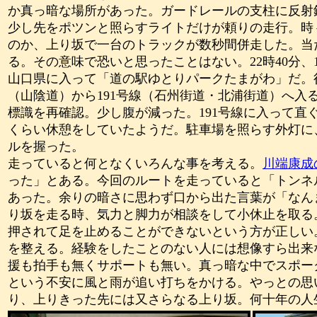
か真っ暗な場所があった。ガードレールの支柱に反射
少し先をポツンと照らすライトだけが頼りの走行。時
のか、上り坂で一台のトラックが数秒間併走した。当
る。その意味で恐いと思ったことはない。
22
時
40
分、
山口県に入って「道の駅ゆとりパークたまがわ」だ。
（山陰道）から
191
号線（石州街道・北浦街道）へ入る
標識を再確認。少し腹が減った。
191
号線に入って直
くらい休憩をしていたようだ。駐車場を照らす外灯に
ルを握った。
走っていると何となくいろんな事を考える。
川端康成
った」とある。今回のルートを走っていると「トンネ
あった。余りの暗さに思わず口から出た言葉が「なん
り坂を走る時、気力と脚力が相談をして小休止を取る
押されて足を止めることができないという方が正しい
を整える。経験をしたことのない人には想像すら出来
援も拍手も無くサポートも無い。真っ暗な中でスポー
という不安に風と雨が追い打ちをかける。やっとの思
り、上りきった先には又さらなる上り坂。何十年の人