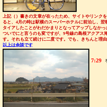
上記（）書きの文章が在ったため、サイトやリンク
ると、4月の時は
駅横のスーパーホテルに前泊し、翌
タイアしたことがわだかまりとなってアップしなかっ
ついでにと言うのも変ですが、9号線の島根アクアス
す。それも立て続けに二度です。でも、きちんと理
以上は余談です
7:29
手