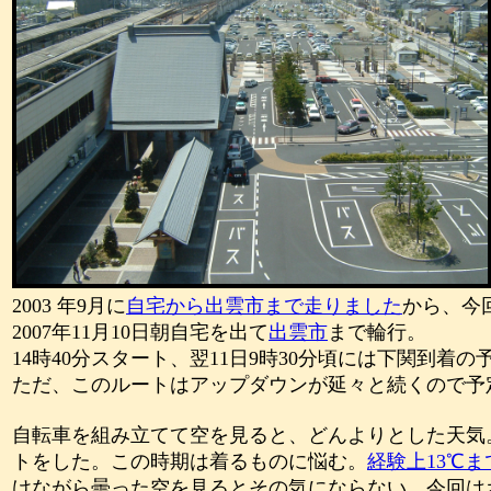
2003
年
9
月に
自宅から出雲市まで走りました
から、今
2007
年
11
月
10
日朝自宅を出て
出雲市
まで輪行。
14
時
40
分スタート、翌
11
日
9
時
30
分頃には下関到着の
ただ、このルートはアップダウンが延々と続くので予
自転車を組み立てて空を見ると、どんよりとした天気
トをした。この時期は着るものに悩む。
経験上
13
℃ま
けながら曇った空を見るとその気にならない。今回は