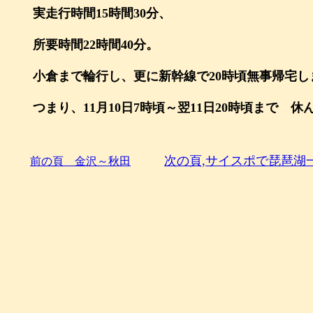
実走行時間
15
時間
30
分、
所要時間
22
時間
40
分。
小倉まで輪行し、更に新幹線で
20
時頃無事帰宅し
つまり、11月10日7時頃～翌11日20時頃まで 
次の頁,サイスポで琵琶湖
前の頁 金沢～秋田