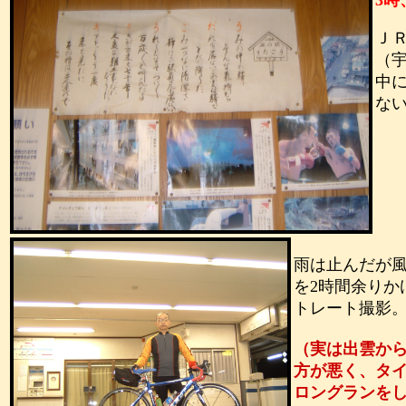
3
時
Ｊ
（
中
な
雨は止んだが
を
2
時間余りか
トレート撮影
（実は出雲か
方が悪く、タ
ロングランを