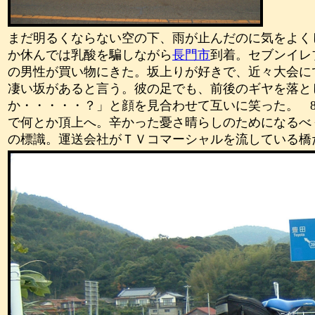
まだ明るくならない空の下、雨が止んだのに気をよく
か休んでは乳酸を騙しながら
長門市
到着。セブンイレ
の男性が買い物にきた。坂上りが好きで、近々大会に
凄い坂があると言う。彼の足でも、前後のギヤを落と
か・・・・・？」と顔を見合わせて互いに笑った。
で何とか頂上へ。辛かった憂さ晴らしのためになるべ
の標識。運送会社がＴＶコマーシャルを流している橋