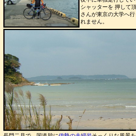
シャッターを 押して
さんが東京の大学へ行
れません。
長門二見で、国道脇に
伊勢の夫婦岩
そっくりな風景