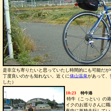
是非立ち寄りたいと思っていたし時間的にも可能だが
丁度良いのかも知れない。近くに
俵山温泉
があって、
した）
10:23
特牛港
特牛（こっとい）の
イクのお巡りさんに職
夜中に単独走行してい