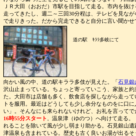
ＪＲ大田（おおだ）市駅を目指して走る。市内を抜け
走ってきたし、週二～三回
30
分程は、テレビを見なが
で走りきった。だから完走できると自分に言い聞かせ
道の駅 ｷﾗﾗ多岐にて
向かい風の中、道の駅キララ多伎が見えた。「
石見銀
沢山止まっている。ちょっと寄っていこう、家族と約
た。大田市は店舗も多く、飲食店を探しながら走って
トを服用。最近はどうしても少し余分なものをに口に
い」。そんなにも来られないけれど、お礼を言ってで
16
時
55
分スタート
温泉津（ゆのつ）へ向けて走る。
。
れることを除いて風が少し弱まり助かる。石見銀山遺
津温泉も含まれている。歴史も古く良いお湯が出るそ