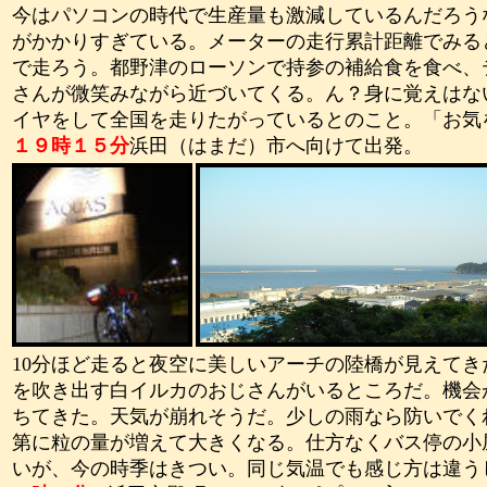
今はパソコンの時代で生産量も激減しているんだろう
がかかりすぎている。メーターの走行累計距離でみる
で走ろう。都野津のローソンで持参の補給食を食べ、
さんが微笑みながら近づいてくる。ん？身に覚えはな
イヤをして全国を走りたがっているとのこと。「お気
１９
時１５分
浜田（はまだ）市へ向けて出発。
10
分ほど走ると夜空に美しいアーチの陸橋が見えてき
を吹き出す白イルカのおじさんがいるところだ。機会
ちてきた。天気が崩れそうだ。少しの雨なら防いでく
第に粒の量が増えて大きくなる。仕方なくバス停の小
いが、今の時季はきつい。同じ気温でも感じ方は違う