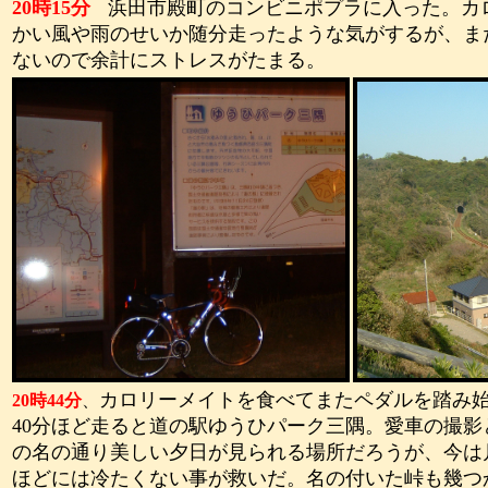
20
時
15
分
浜田市殿町のコンビニポプラに入った。カ
かい風や雨のせいか随分走ったような気がするが、ま
ないので余計にストレスがたまる。
カロリーメイトを食べてまたペダルを踏み
20
時
44
分
、
40
分ほど走ると道の駅ゆうひパーク三隅。愛車の撮影
の名の通り美しい夕日が見られる場所だろうが、今は
ほどには冷たくない事が救いだ。名の付いた峠も幾つ