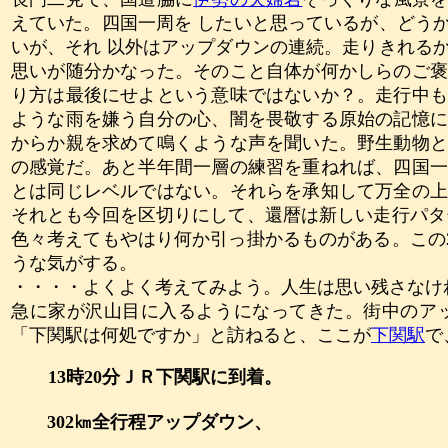
えていた。四国一周を したいと思っているが、どう
いが、それ 以外はアップダウンの連続。走りきれる
思いが随分かなった。そのこと自体が何かしらのご
り方は最後にせよという意味ではないか？。走行中
ような雨を嫌う自分の心、闇を畏敬する原始の記憶
からか親を求めて鳴くような声を聞いた。野生動物
の感覚だ。あと半年間一層の練習を重ねれば、四国
とは同じレベルではない。それらを承知して万全の
それとも今回を区切りにして、還暦は新しい走行パタ
色々考えてもやはり何か引っ掛かるものがある。この
うな気がする。
・・・・よくよく考えてみよう。人生は思い残さなけ
急に家が沢山目に入るようになってきた。街中のア
「下関駅は何処ですか」と訪ねると、ここが
下関駅
で
13
時
20
分ＪＲ下関駅に到着。
302
㎞全行程アップダウン、