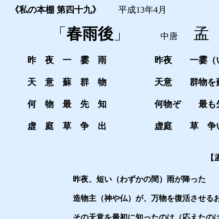
《私の本棚
第四十九》
平成13年4月
「
春雨後
」
孟
中唐
昨 夜 一 霎 雨
昨夜 一霎（
天 意 蘇 群 物
天意 群物を
何 物 最 先 知
何物ぞ 最も
虚 庭 草 争 出
虚庭 草 争
【孟
昨夜、短い（わずかの間）雨が降った
造物主（神や仏）が、万物を復活させる
その天意を最初に知ったのは（応えたの