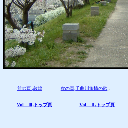
前の頁 ,敦煌
次の頁,千曲川旅情の歌
,
Vol Ⅲ,トップ頁
Vol Ⅱ,トップ頁