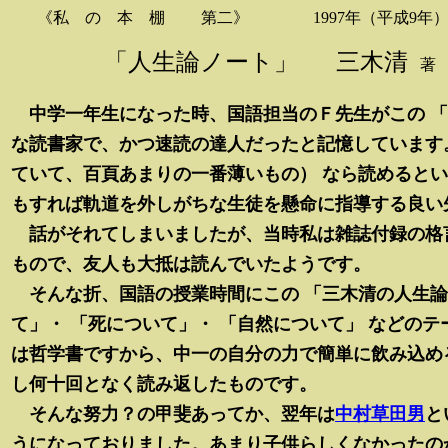
《
私 の 本 棚 第二
》
1997年（平成9年
「人生論ノート」
三木清
著
中学一年生になった時、国語担当のＦ先生がこの 「
な読書家で、かつ速読の達人だったと記憶しています
ていて、百頁あまりの一番薄いもの） なら読めると
もすれば軌道を外しがちな生徒を懸命に指導する良い
話がそれてしまいましたが、当時私は雑誌付録の格言
もので、友人も大抵は読んでいたようです。
そんな折、国語の授業時間にこの 「三木清の人生論
て」・ 「死について」・ 「自然について」 などの
は哲学書ですから、中一の自分の力で簡単に飲み込め
し何十回となく読み返したものです。
そんな努力？の甲斐あってか、翌年は
中村草田男
と
うになっておりました。あまり子供らしくなかったの