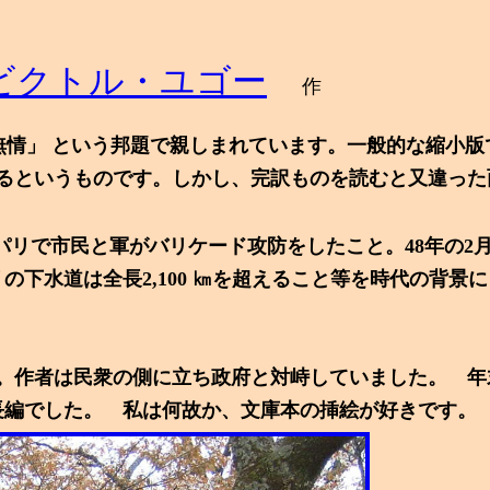
ビクトル・ユゴー
作
ああ無情」 という邦題で親しまれています。一般的な縮小
るというものです。しかし、完訳ものを読むと又違った
年パリで市民と軍がバリケード攻防をしたこと。
48年の2
月
の下水道は全長2,100 ㎞を超えること等を時代の背景
。作者は民衆の側に立ち政府と対峙していました。 年
長編でした。 私は何故か、文庫本の挿絵が好きです。