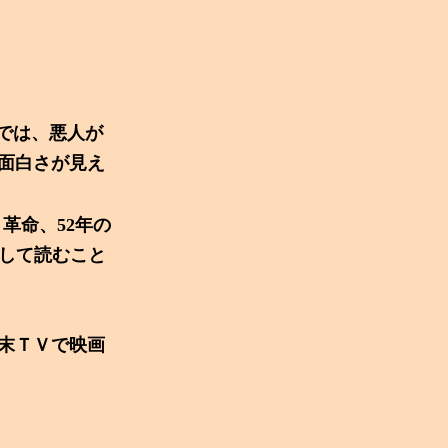
版では、悪人が
面白さが見え
革命、52
年の
にして読むこと
末ＴＶで映画