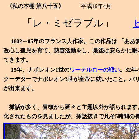
《私の本棚
第八十五》
平成16年4月
「レ・ミゼラブル」
1802～85年のフランス人作家。この作品は 「
改心し孤児を育て、慈善活動をし、最後は安らかに眠
てきます。
15年、ナポレオン
1世の
ワーテルローの戦い
。
32
クーデターでナポレオン3
世が皇帝に就いたこと。パリ
が出来ます。
挿話が多く、冒頭から延々と主題以外が語られます
化されたものを見ましたが、挿話抜きで凡そ5
時間の